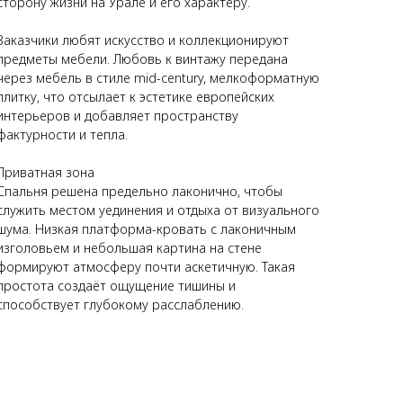
сторону жизни на Урале и его характеру.
Заказчики любят искусство и коллекционируют
предметы мебели. Любовь к винтажу передана
через мебель в стиле mid-century, мелкоформатную
плитку, что отсылает к эстетике европейских
интерьеров и добавляет пространству
фактурности и тепла.
Приватная зона
Спальня решена предельно лаконично, чтобы
служить местом уединения и отдыха от визуального
шума. Низкая платформа-кровать с лаконичным
изголовьем и небольшая картина на стене
формируют атмосферу почти аскетичную. Такая
простота создаёт ощущение тишины и
способствует глубокому расслаблению.