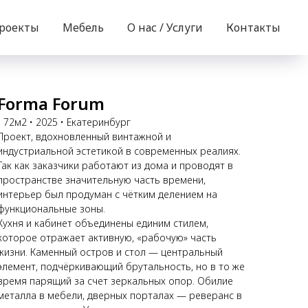
роекты
Мебель
О нас / Услуги
Контакты
Forma Forum
• 72м2 • 2025 • Екатеринбург
Проект, вдохновленный винтажной и
индустриальной эстетикой в современных реалиях.
Так как заказчики работают из дома и проводят в
пространстве значительную часть времени,
интерьер был продуман с чётким делением на
функциональные зоны.
Кухня и кабинет объединены единим стилем,
которое отражает активную, «рабочую» часть
жизни. Каменный остров и стол — центральный
элемент, подчёркивающий брутальность, но в то же
время парящий за счет зеркальных опор. Обилие
металла в мебели, дверных порталах — реверанс в